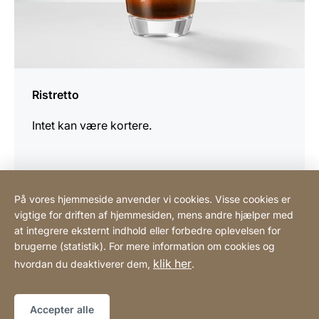
Ristretto
Intet kan være kortere.
På vores hjemmeside anvender vi cookies. Visse cookies er
vigtige for driften af hjemmesiden, mens andre hjælper med
Scandinavian Coffee System ApS
at integrere eksternt indhold eller forbedre oplevelsen for
brugerne (statistik). For mere information om cookies og
klik her
hvordan du deaktiverer dem,
.
Henvisninger
Lovmæssig information
Hjemmeside
[Website
Tilgængelighedserklæring
Sitemap
information]
Accepter alle