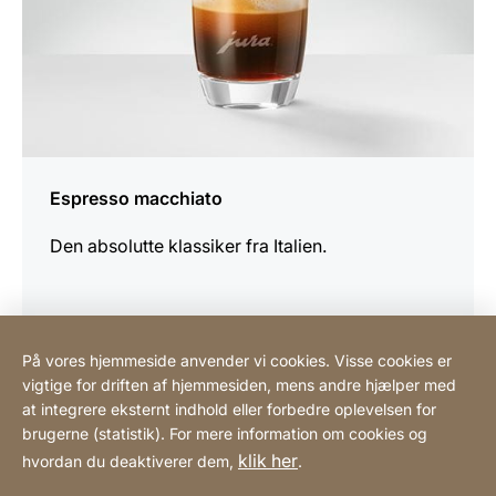
Espresso macchiato
Den absolutte klassiker fra Italien.
På vores hjemmeside anvender vi cookies. Visse cookies er
vigtige for driften af hjemmesiden, mens andre hjælper med
Scandinavian Coffee System ApS
at integrere eksternt indhold eller forbedre oplevelsen for
brugerne (statistik). For mere information om cookies og
klik her
hvordan du deaktiverer dem,
.
Henvisninger
Lovmæssig information
Hjemmeside
[Website