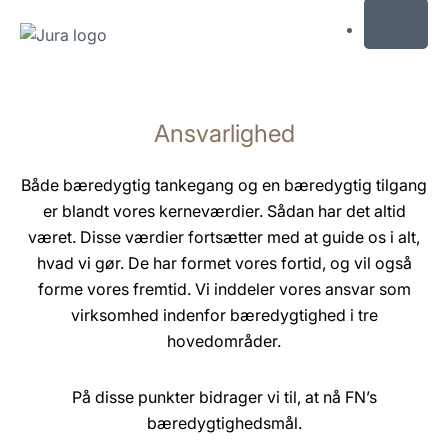
MENU
Skift
til
Ansvarlighed
indhold
Skift
til
Både bæredygtig tankegang og en bæredygtig tilgang
søgning
er blandt vores kerneværdier. Sådan har det altid
været. Disse værdier fortsætter med at guide os i alt,
hvad vi gør. De har formet vores fortid, og vil også
forme vores fremtid.
Vi inddeler vores ansvar som
virksomhed indenfor bæredygtighed i tre
hovedområder.
På disse punkter bidrager vi til, at nå FN’s
bæredygtighedsmål.