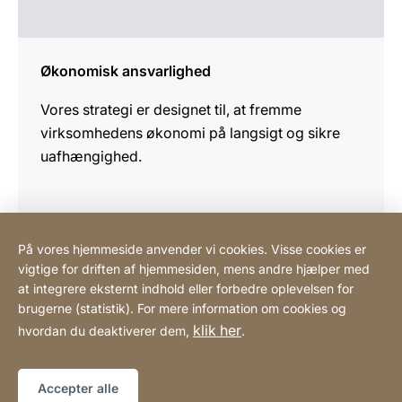
Økonomisk ansvarlighed
Vores strategi er designet til, at fremme
virksomhedens økonomi på langsigt og sikre
uafhængighed.
På vores hjemmeside anvender vi cookies. Visse cookies er
vigtige for driften af hjemmesiden, mens andre hjælper med
Scandinavian Coffee System ApS
at integrere eksternt indhold eller forbedre oplevelsen for
brugerne (statistik). For mere information om cookies og
klik her
hvordan du deaktiverer dem,
.
Henvisninger
Lovmæssig information
Hjemmeside
[Website
Tilgængelighedserklæring
Sitemap
information]
Accepter alle