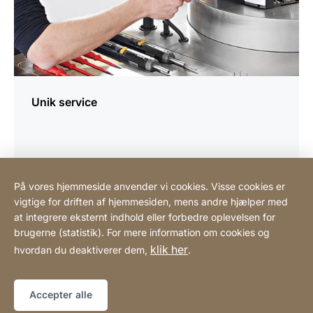
Unik service
På vores hjemmeside anvender vi cookies. Visse cookies er
vigtige for driften af hjemmesiden, mens andre hjælper med
Scandinavian Coffee System ApS
at integrere eksternt indhold eller forbedre oplevelsen for
brugerne (statistik). For mere information om cookies og
klik her
hvordan du deaktiverer dem,
.
Henvisninger
Lovmæssig information
Hjemmeside
[Website
Tilgængelighedserklæring
Sitemap
information]
Accepter alle