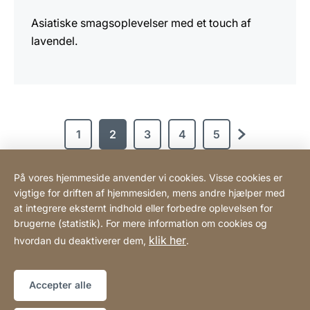
Asiatiske smagsoplevelser med et touch af
lavendel.
1
2
3
4
5
næste
På vores hjemmeside anvender vi cookies. Visse cookies er
vigtige for driften af hjemmesiden, mens andre hjælper med
Scandinavian Coffee System ApS
at integrere eksternt indhold eller forbedre oplevelsen for
brugerne (statistik). For mere information om cookies og
klik her
hvordan du deaktiverer dem,
.
Henvisninger
Lovmæssig information
Hjemmeside
[Website
Tilgængelighedserklæring
Sitemap
information]
Accepter alle