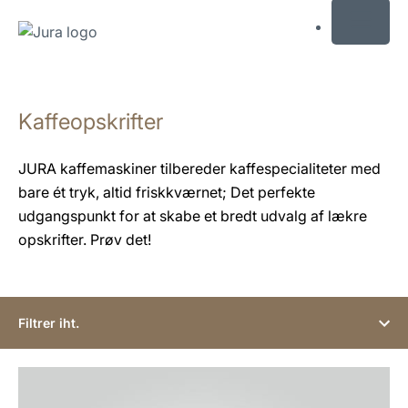
MENU
Skift
til
Kaffeopskrifter
indhold
Skift
til
JURA kaffemaskiner tilbereder kaffespecialiteter med
søgning
bare ét tryk, altid friskkværnet; Det perfekte
udgangspunkt for at skabe et bredt udvalg af lækre
opskrifter. Prøv det!
Filtrer iht.
opskriften