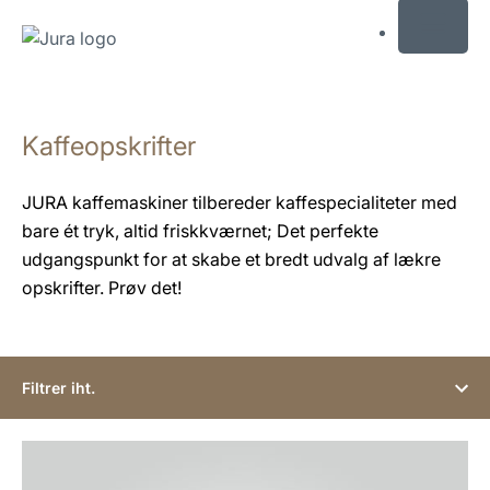
MENU
Skift
til
Kaffeopskrifter
indhold
Skift
til
JURA kaffemaskiner tilbereder kaffespecialiteter med
søgning
bare ét tryk, altid friskkværnet; Det perfekte
udgangspunkt for at skabe et bredt udvalg af lækre
opskrifter. Prøv det!
Filtrer iht.
opskriften