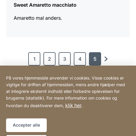
Sweet Amaretto macchiato
Amaretto mal anders.
1
2
3
4
5
næste
På vores hjemmeside anvender vi cookies. Visse cookies er
vigtige for driften af hjemmesiden, mens andre hjælper med
Scandinavian Coffee System ApS
at integrere eksternt indhold eller forbedre oplevelsen for
brugerne (statistik). For mere information om cookies og
klik her
hvordan du deaktiverer dem,
.
Henvisninger
Lovmæssig information
Hjemmeside
[Website
Tilgængelighedserklæring
Sitemap
information]
Accepter alle